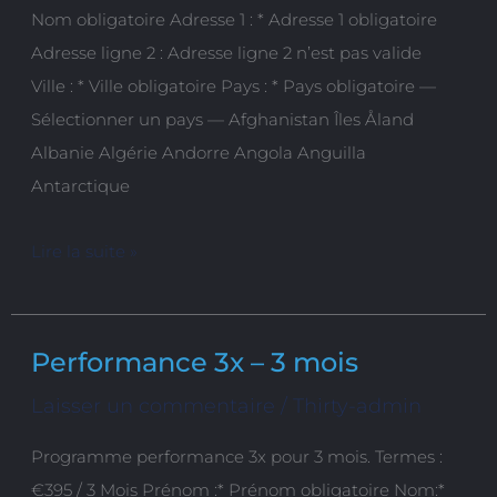
Nom obligatoire Adresse 1 : * Adresse 1 obligatoire
Adresse ligne 2 : Adresse ligne 2 n’est pas valide
Ville : * Ville obligatoire Pays : * Pays obligatoire —
Sélectionner un pays — Afghanistan Îles Åland
Albanie Algérie Andorre Angola Anguilla
Antarctique
Lire la suite »
Performance 3x – 3 mois
Performance
3x
Laisser un commentaire
/
Thirty-admin
–
Programme performance 3x pour 3 mois. Termes :
3
€395 / 3 Mois Prénom :* Prénom obligatoire Nom:*
mois