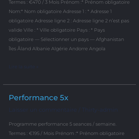
Termes : €470 / 3 Mois Prénom :* Prénom obligatoire
mois
Nom:* Nom obligatoire Adresse 1 : * Adresse 1
+
obligatoire Adresse ligne 2 : Adresse ligne 2 n’est pas
Visio
valide Ville : * Ville obligatoire Pays : * Pays
obligatoire — Sélectionner un pays — Afghanistan
Îles Åland Albanie Algérie Andorre Angola
Lire la suite »
Performance 5x
Performance
5x
Laisser un commentaire
/
Thirty-admin
Programme performance 5 seances / semaine.
Termes : €195 / Mois Prénom :* Prénom obligatoire