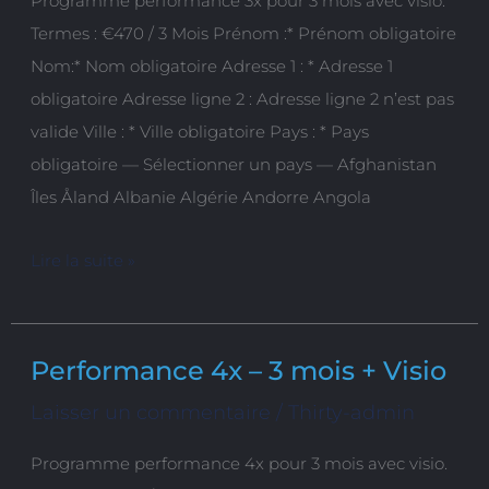
Programme performance 3x pour 3 mois avec visio.
3
Termes : €470 / 3 Mois Prénom :* Prénom obligatoire
mois
Nom:* Nom obligatoire Adresse 1 : * Adresse 1
+
obligatoire Adresse ligne 2 : Adresse ligne 2 n’est pas
Visio
valide Ville : * Ville obligatoire Pays : * Pays
obligatoire — Sélectionner un pays — Afghanistan
Îles Åland Albanie Algérie Andorre Angola
Lire la suite »
Performance 4x – 3 mois + Visio
Performance
4x
Laisser un commentaire
/
Thirty-admin
–
Programme performance 4x pour 3 mois avec visio.
3