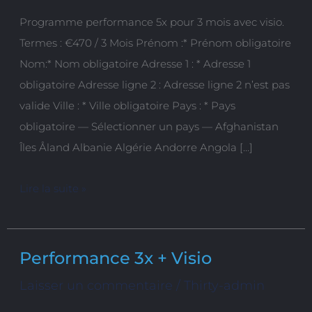
–
Programme performance 5x pour 3 mois avec visio.
3
Termes : €470 / 3 Mois Prénom :* Prénom obligatoire
mois
Nom:* Nom obligatoire Adresse 1 : * Adresse 1
+
obligatoire Adresse ligne 2 : Adresse ligne 2 n’est pas
Visio
valide Ville : * Ville obligatoire Pays : * Pays
obligatoire — Sélectionner un pays — Afghanistan
Îles Åland Albanie Algérie Andorre Angola […]
Lire la suite »
Performance 3x + Visio
Performance
3x
Laisser un commentaire
/
Thirty-admin
+