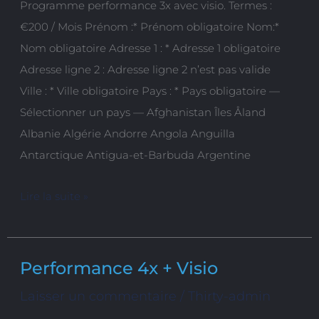
Programme performance 3x avec visio. Termes :
Visio
€200 / Mois Prénom :* Prénom obligatoire Nom:*
Nom obligatoire Adresse 1 : * Adresse 1 obligatoire
Adresse ligne 2 : Adresse ligne 2 n’est pas valide
Ville : * Ville obligatoire Pays : * Pays obligatoire —
Sélectionner un pays — Afghanistan Îles Åland
Albanie Algérie Andorre Angola Anguilla
Antarctique Antigua-et-Barbuda Argentine
Lire la suite »
Performance 4x + Visio
Performance
4x
Laisser un commentaire
/
Thirty-admin
+