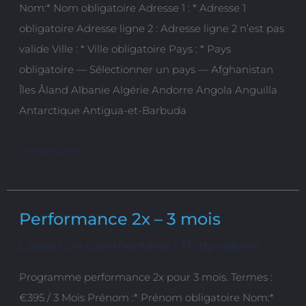
Nom:* Nom obligatoire Adresse 1 : * Adresse 1
obligatoire Adresse ligne 2 : Adresse ligne 2 n’est pas
valide Ville : * Ville obligatoire Pays : * Pays
obligatoire — Sélectionner un pays — Afghanistan
Îles Åland Albanie Algérie Andorre Angola Anguilla
Antarctique Antigua-et-Barbuda
Lire la suite »
Performance 2x – 3 mois
Performance
2x
Laisser un commentaire
/
Thirty-admin
–
Programme performance 2x pour 3 mois. Termes :
3
€395 / 3 Mois Prénom :* Prénom obligatoire Nom:*
mois