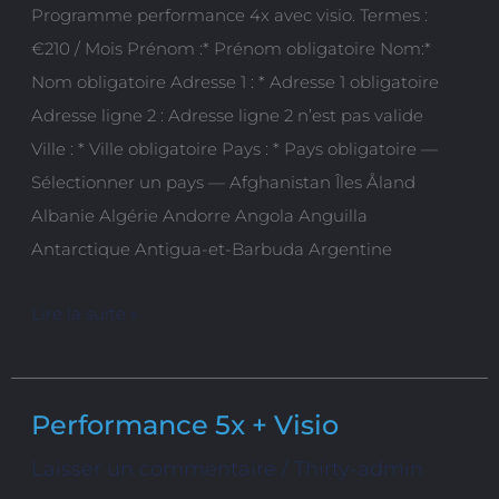
Programme performance 4x avec visio. Termes :
Visio
€210 / Mois Prénom :* Prénom obligatoire Nom:*
Nom obligatoire Adresse 1 : * Adresse 1 obligatoire
Adresse ligne 2 : Adresse ligne 2 n’est pas valide
Ville : * Ville obligatoire Pays : * Pays obligatoire —
Sélectionner un pays — Afghanistan Îles Åland
Albanie Algérie Andorre Angola Anguilla
Antarctique Antigua-et-Barbuda Argentine
Lire la suite »
Performance 5x + Visio
Performance
5x
Laisser un commentaire
/
Thirty-admin
+