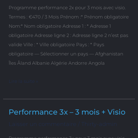
Programme performance 2x pour 3 mois avec visio.
3
Termes : €470 / 3 Mois Prénom :* Prénom obligatoire
mois
Nom:* Nom obligatoire Adresse 1 : * Adresse 1
+
obligatoire Adresse ligne 2 : Adresse ligne 2 n’est pas
Visio
valide Ville : * Ville obligatoire Pays : * Pays
obligatoire — Sélectionner un pays — Afghanistan
Îles Åland Albanie Algérie Andorre Angola
Lire la suite »
Performance 3x – 3 mois + Visio
Performance
3x
Laisser un commentaire
/
Thirty-admin
–