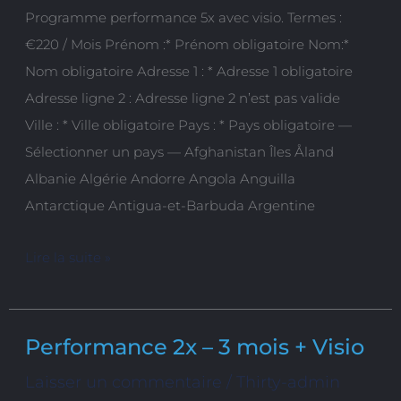
Programme performance 5x avec visio. Termes :
Visio
€220 / Mois Prénom :* Prénom obligatoire Nom:*
Nom obligatoire Adresse 1 : * Adresse 1 obligatoire
Adresse ligne 2 : Adresse ligne 2 n’est pas valide
Ville : * Ville obligatoire Pays : * Pays obligatoire —
Sélectionner un pays — Afghanistan Îles Åland
Albanie Algérie Andorre Angola Anguilla
Antarctique Antigua-et-Barbuda Argentine
Lire la suite »
Performance 2x – 3 mois + Visio
Performance
2x
Laisser un commentaire
/
Thirty-admin
–