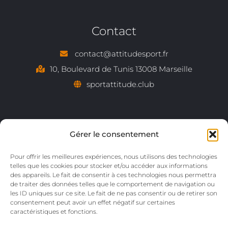
Contact
contact@attitudesport.fr
10, Boulevard de Tunis 13008 Marseille
sportattitude.club
Gérer le consentement
Pour offrir les meilleures expériences, nous utilisons des technologies
telles que les cookies pour stocker et/ou accéder aux informations
des appareils. Le fait de consentir à ces technologies nous permettra
de traiter des données telles que le comportement de navigation ou
les ID uniques sur ce site. Le fait de ne pas consentir ou de retirer son
consentement peut avoir un effet négatif sur certaines
caractéristiques et fonctions.