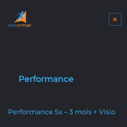
Aller
au
contenu
Performance
Performance 5x – 3 mois + Visio
Performance
5x
Laisser un commentaire
/
Thirty-admin