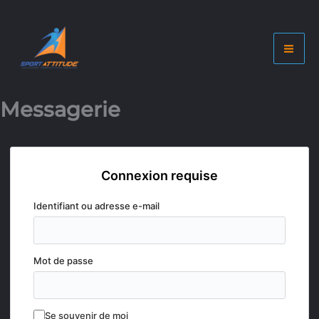
Aller
au
contenu
Messagerie
Connexion requise
Identifiant ou adresse e-mail
Mot de passe
Se souvenir de moi