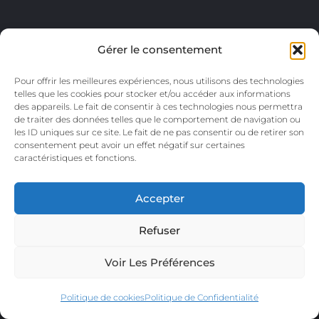
Gérer le consentement
Pour offrir les meilleures expériences, nous utilisons des technologies
telles que les cookies pour stocker et/ou accéder aux informations
des appareils. Le fait de consentir à ces technologies nous permettra
de traiter des données telles que le comportement de navigation ou
les ID uniques sur ce site. Le fait de ne pas consentir ou de retirer son
consentement peut avoir un effet négatif sur certaines
caractéristiques et fonctions.
Accepter
Refuser
Voir Les Préférences
Copyright © 2026
ATTITUDE SPORT
|
by
DIGITAL POWER
Politique de cookies
Politique de Confidentialité