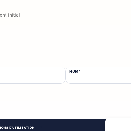
t initial
NOM*
*
IONS D’UTILISATION.