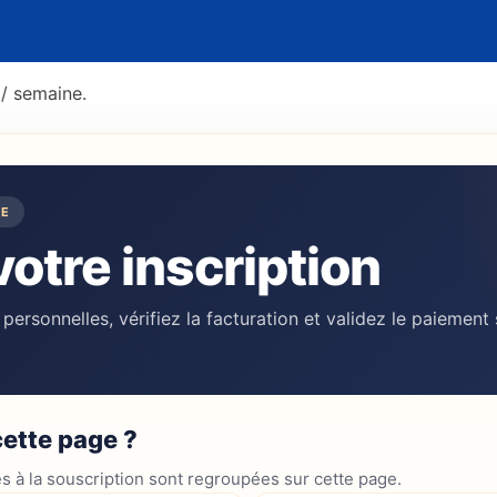
/ semaine.
DE
votre inscription
ersonnelles, vérifiez la facturation et validez le paiement
ette page ?
s à la souscription sont regroupées sur cette page.