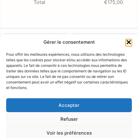
Total
€175,00
Nom :*
PRÉNOM*
NOM*
Gérer le consentement
Pour offrir les meilleures expériences, nous utilisons des technologies
Adresse de facturation
telles que les cookies pour stocker et/ou accéder aux informations des
appareils. Le fait de consentir à ces technologies nous permettra de
traiter des données telles que le comportement de navigation ou les ID
uniques sur ce site. Le fait de ne pas consentir ou de retirer son
consentement peut avoir un effet négatif sur certaines caractéristiques
et fonctions.
*
J’AI LU ET J’ACCEPTE LES CONDITIONS D’UTILISATION.
Accepter
Refuser
AUCUNE VALEUR
Voir les préférences